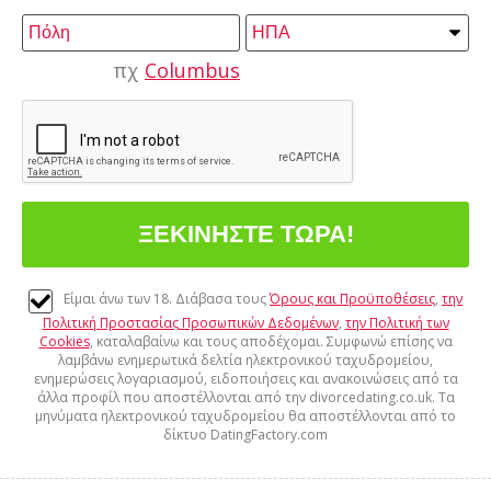
πχ
Columbus
Είμαι άνω των 18. Διάβασα τους
Όρους και Προϋποθέσεις
,
την
Πολιτική Προστασίας Προσωπικών Δεδομένων
,
την Πολιτική των
Cookies
, καταλαβαίνω και τους αποδέχομαι. Συμφωνώ επίσης να
λαμβάνω ενημερωτικά δελτία ηλεκτρονικού ταχυδρομείου,
ενημερώσεις λογαριασμού, ειδοποιήσεις και ανακοινώσεις από τα
άλλα προφίλ που αποστέλλονται από την divorcedating.co.uk. Τα
μηνύματα ηλεκτρονικού ταχυδρομείου θα αποστέλλονται από το
δίκτυο DatingFactory.com